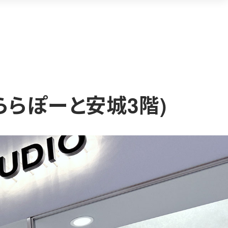
O(ららぽーと安城3階)