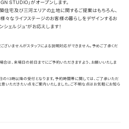
SIGN STUDIO」がオープンします。
DIOは、新築住宅及び三河エリアの土地に関するご提案はもちろん、
、様々なライフステージのお客様の暮らしをデザインするお
ンシェルジュ”がお応えします！
訳ございませんがスタッフによる説明対応ができません。予めご了承くだ
場合は、来場日の前日までにご予約いただきますよう、お願いいたしま
翌日の13時以降の受付となります。予約時間帯に関しては、ご了承いただ
ご注意いただきたい点をご案内いたしました。ご不明な点はお気軽にお知ら