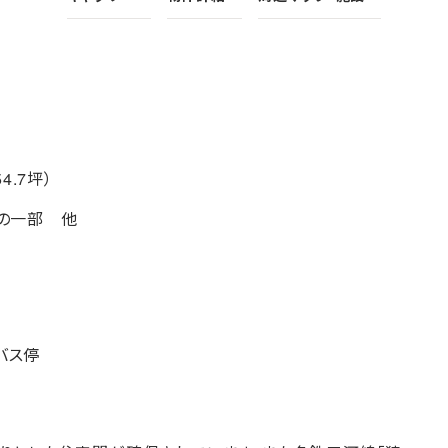
54.7坪）
2の一部 他
バス停