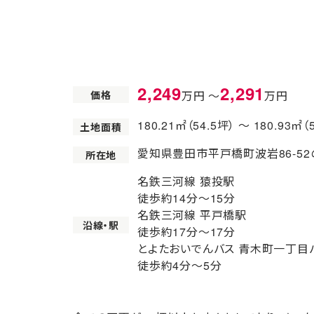
2,249
2,291
価格
万円 〜
万円
180.21㎡（54.5坪） 〜 180.93㎡（
土地面積
愛知県豊田市平戸橋町波岩86-5
所在地
名鉄三河線 猿投駅
徒歩約14分〜15分
名鉄三河線 平戸橋駅
沿線・駅
徒歩約17分〜17分
とよたおいでんバス 青木町一丁目
徒歩約4分〜5分