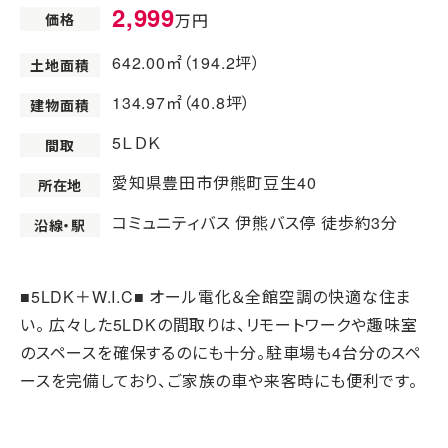
2,999
価格
万円
642.00㎡（194.2坪）
土地面積
134.97㎡（40.8坪）
建物面積
5ＬＤＫ
間取
愛知県豊田市伊熊町豆生40
所在地
コミュニティバス 伊熊バス停 徒歩約3分
沿線・駅
■5LDK＋W.I.C■ オール電化＆全館空調の快適な住ま
い。 広々した5LDKの間取りは、リモートワークや趣味室
のスペースを確保するのにも十分。駐車場も4台分のスペ
ースを完備しており、ご家族の車や来客時にも便利です。