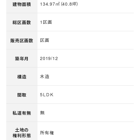
134.97㎡（40.8坪）
建物面積
1区画
総区画数
区画
販売区画数
2019/12
築年月
木造
構造
5ＬＤＫ
間取
無
私道有無
土地の
所有権
権利形態