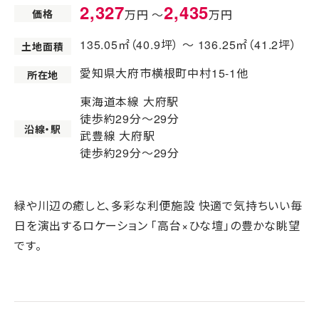
2,327
2,435
価格
万円 〜
万円
135.05㎡（40.9坪） 〜 136.25㎡（41.2坪）
土地面積
愛知県大府市横根町中村15-1他
所在地
東海道本線 大府駅
徒歩約29分〜29分
沿線・駅
武豊線 大府駅
徒歩約29分〜29分
緑や川辺の癒しと、多彩な利便施設 快適で気持ちいい毎
日を演出するロケーション 「高台×ひな壇」の豊かな眺望
です。