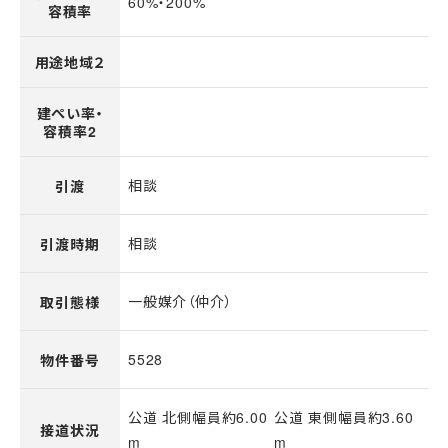
60%・200%
容積率
用途地域２
建ぺい率・
容積率2
相談
引渡
相談
引渡時期
一般媒介（仲介）
取引態様
5528
物件番号
公道 北側幅員約6.00
公道 東側幅員約3.60
接道状況
m
m