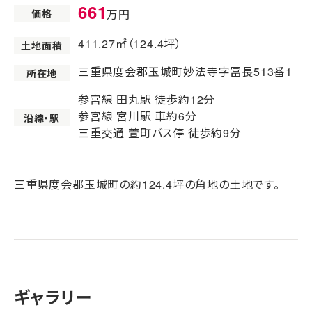
661
価格
万円
411.27㎡（124.4坪）
土地面積
三重県度会郡玉城町妙法寺字冨長513番1
所在地
参宮線 田丸駅 徒歩約12分
参宮線 宮川駅 車約6分
沿線・駅
三重交通 萱町バス停 徒歩約9分
三重県度会郡玉城町の約124.4坪の角地の土地です。
ギャラリー