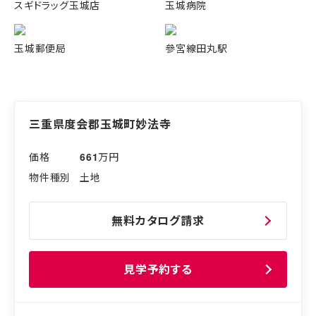
スギドラッグ玉城店
玉城病院
玉城郵便局
參宮線田丸駅
三重県度会郡玉城町妙法寺
661
万円
土地
無料カタログ請求
見学予約する